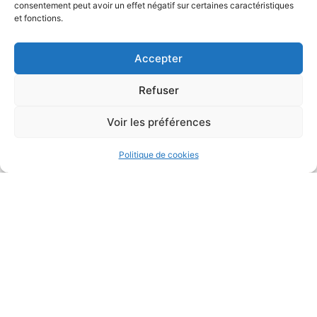
consentement peut avoir un effet négatif sur certaines caractéristiques
et fonctions.
Accepter
Refuser
Duathlon du Kochersberg
Voir les préférences
Politique de cookies
Epreuve enchaînée sur route fermée, pour l'élite
et tous niveaux, basée en Alsace.
Duathlon du Kochersberg