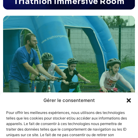
Triathlon Immersive Room
Triathlon Grand Est Tour
Village éphémère pour la découverte du Triathlon par
le jeu, avec nage, vélo et course
Gérer le consentement
Pour offrir les meilleures expériences, nous utilisons des technologies
telles que les cookies pour stocker et/ou accéder aux informations des
appareils. Le fait de consentir à ces technologies nous permettra de
traiter des données telles que le comportement de navigation ou les ID
Triathlon Grand Est Tour
uniques sur ce site. Le fait de ne pas consentir ou de retirer son