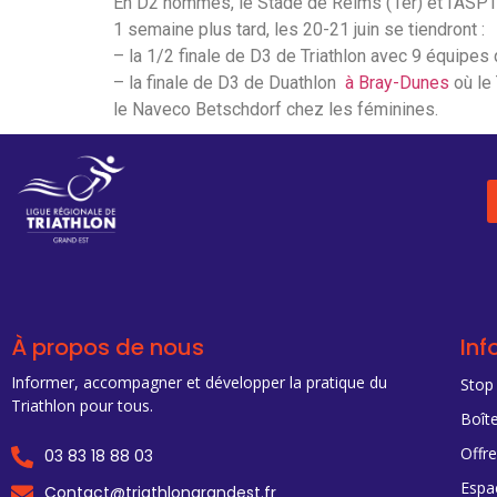
En D2 hommes, le Stade de Reims (1er) et l’ASPTT
1 semaine plus tard, les 20-21 juin se tiendront :
– la 1/2 finale de D3 de Triathlon avec 9 équipes 
– la finale de D3 de Duathlon
à Bray-Dunes
où le 
le Naveco Betschdorf chez les féminines.
À propos de nous
Inf
Informer, accompagner et développer la pratique du
Stop
Triathlon pour tous.
Boîte
Offr
03 83 18 88 03
Espa
Contact@triathlongrandest.fr