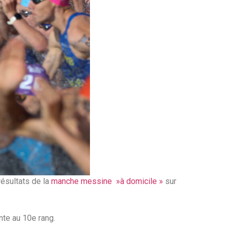
résultats de la
manche messine »à domicile »
sur
te au 10e rang.