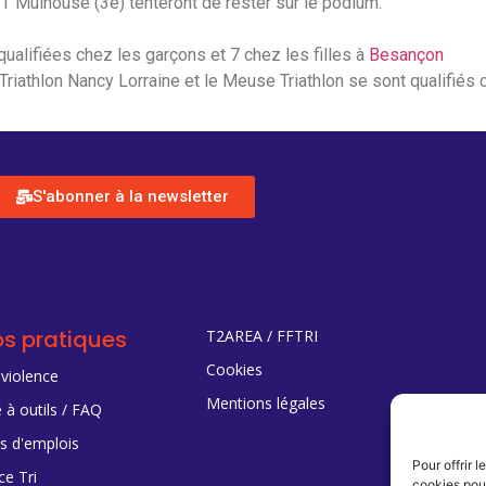
 Mulhouse (3e) tenteront de rester sur le podium.
qualifiées chez les garçons et 7 chez les filles à
Besançon
Triathlon Nancy Lorraine et le Meuse Triathlon se sont qualifiés 
S'abonner à la newsletter
os pratiques
T2AREA / FFTRI
Cookies
 violence
Mentions légales
 à outils / FAQ
es d'emplois
Pour offrir 
ce Tri
cookies pour