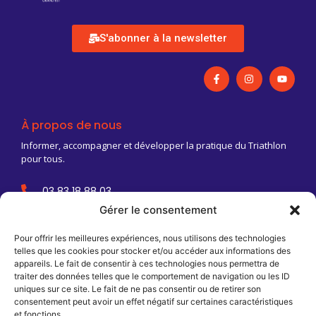
S'abonner à la newsletter
À propos de nous
Informer, accompagner et développer la pratique du Triathlon
pour tous.
03 83 18 88 03
Gérer le consentement
Contact@triathlongrandest.fr
Maison Régionale des Sports
Pour offrir les meilleures expériences, nous utilisons des technologies
13 rue Jean Moulin
telles que les cookies pour stocker et/ou accéder aux informations des
appareils. Le fait de consentir à ces technologies nous permettra de
CS 70001
traiter des données telles que le comportement de navigation ou les ID
54510 Tomblaine
uniques sur ce site. Le fait de ne pas consentir ou de retirer son
consentement peut avoir un effet négatif sur certaines caractéristiques
Infos pratiques
T2AREA / FFTRI
et fonctions.