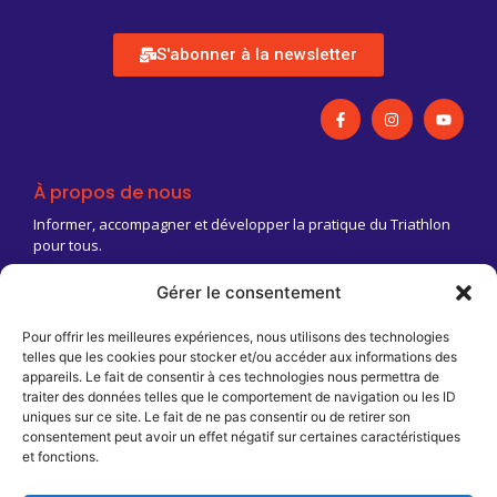
S'abonner à la newsletter
À propos de nous
Informer, accompagner et développer la pratique du Triathlon
pour tous.
Gérer le consentement
03 83 18 88 03
Contact@triathlongrandest.fr
Pour offrir les meilleures expériences, nous utilisons des technologies
telles que les cookies pour stocker et/ou accéder aux informations des
Maison Régionale des Sports
appareils. Le fait de consentir à ces technologies nous permettra de
13 rue Jean Moulin
traiter des données telles que le comportement de navigation ou les ID
CS 70001
uniques sur ce site. Le fait de ne pas consentir ou de retirer son
54510 Tomblaine
consentement peut avoir un effet négatif sur certaines caractéristiques
et fonctions.
Infos pratiques
T2AREA / FFTRI