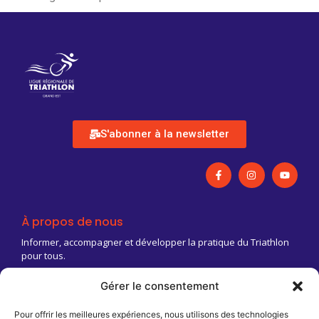
S'abonner à la newsletter
À propos de nous
Informer, accompagner et développer la pratique du Triathlon
pour tous.
Gérer le consentement
03 83 18 88 03
Contact@triathlongrandest.fr
Pour offrir les meilleures expériences, nous utilisons des technologies