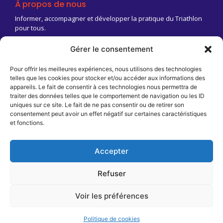
À propos de nous
Informer, accompagner et développer la pratique du Triathlon
pour tous.
Gérer le consentement
03 83 18 88 03
Contact@triathlongrandest.fr
Pour offrir les meilleures expériences, nous utilisons des technologies
telles que les cookies pour stocker et/ou accéder aux informations des
Maison Régionale des Sports
appareils. Le fait de consentir à ces technologies nous permettra de
13 rue Jean Moulin
traiter des données telles que le comportement de navigation ou les ID
CS 70001
uniques sur ce site. Le fait de ne pas consentir ou de retirer son
54510 Tomblaine
consentement peut avoir un effet négatif sur certaines caractéristiques
et fonctions.
Infos pratiques
T2AREA / FFTRI
Cookies
Stop violence
Accepter
Mentions légales
Boîte à outils / FAQ
Refuser
Offres d'emplois
Voir les préférences
Espace Tri
© 2026 Crée par
DMC
Politique de cookies