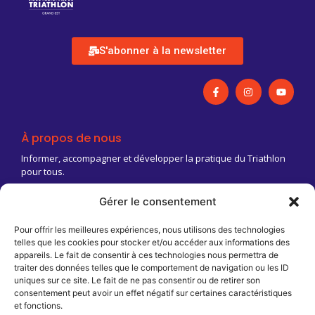
S'abonner à la newsletter
À propos de nous
Informer, accompagner et développer la pratique du Triathlon
pour tous.
Gérer le consentement
03 83 18 88 03
Contact@triathlongrandest.fr
Pour offrir les meilleures expériences, nous utilisons des technologies
telles que les cookies pour stocker et/ou accéder aux informations des
Maison Régionale des Sports
appareils. Le fait de consentir à ces technologies nous permettra de
13 rue Jean Moulin
traiter des données telles que le comportement de navigation ou les ID
CS 70001
uniques sur ce site. Le fait de ne pas consentir ou de retirer son
54510 Tomblaine
consentement peut avoir un effet négatif sur certaines caractéristiques
et fonctions.