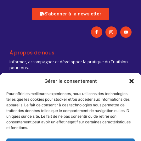
S'abonner à la newsletter
À propos de nous
Informer, accompagner et développer la pratique du Triathlon
pour tous.
Gérer le consentement
03 83 18 88 03
Contact@triathlongrandest.fr
Pour offrir les meilleures expériences, nous utilisons des technologies
telles que les cookies pour stocker et/ou accéder aux informations des
Maison Régionale des Sports
appareils. Le fait de consentir à ces technologies nous permettra de
13 rue Jean Moulin
traiter des données telles que le comportement de navigation ou les ID
CS 70001
uniques sur ce site. Le fait de ne pas consentir ou de retirer son
54510 Tomblaine
consentement peut avoir un effet négatif sur certaines caractéristiques
et fonctions.
Infos pratiques
T2AREA / FFTRI