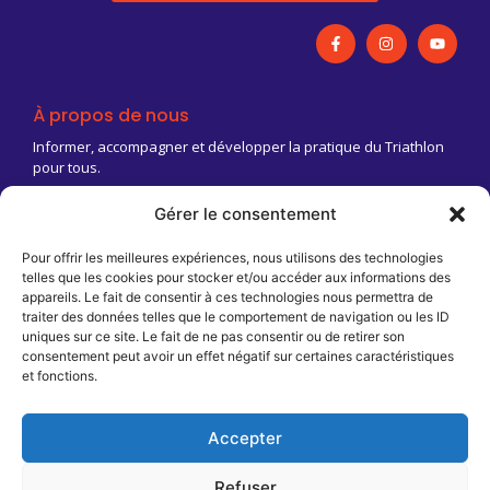
À propos de nous
Informer, accompagner et développer la pratique du Triathlon
pour tous.
Gérer le consentement
03 83 18 88 03
Contact@triathlongrandest.fr
Pour offrir les meilleures expériences, nous utilisons des technologies
telles que les cookies pour stocker et/ou accéder aux informations des
Maison Régionale des Sports
appareils. Le fait de consentir à ces technologies nous permettra de
13 rue Jean Moulin
traiter des données telles que le comportement de navigation ou les ID
CS 70001
uniques sur ce site. Le fait de ne pas consentir ou de retirer son
54510 Tomblaine
consentement peut avoir un effet négatif sur certaines caractéristiques
et fonctions.
Infos pratiques
T2AREA / FFTRI
Cookies
Stop violence
Accepter
Mentions légales
Boîte à outils / FAQ
Refuser