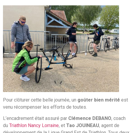
Pour clôturer cette belle journée, un
goûter bien mérité
est
venu récompenser les efforts de toutes.
L’encadrement était assuré par
Clémence DEBANO
, coach
du
Triathlon Nancy Lorraine
, et
Tao JOUINEAU
, agent de
développement de la Ligue Grand Est de Triathlon. Tous deux