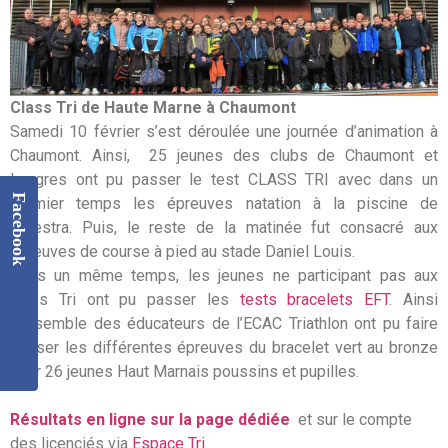
Class Tri de Haute Marne à Chaumont
Samedi 10 février s’est déroulée une journée d’animation à
Chaumont. Ainsi, 25 jeunes des clubs de Chaumont et
Langres ont pu passer le test CLASS TRI avec dans un
Facebook
premier temps les épreuves natation à la piscine de
Palestra. Puis, le reste de la matinée fut consacré aux
épreuves de course à pied au stade Daniel Louis.
Dans un même temps, les jeunes ne participant pas aux
class Tri ont pu passer les
tests bracelets EFT
. Ainsi
l’ensemble des éducateurs de l’ECAC Triathlon ont pu faire
passer les différentes épreuves du bracelet vert au bronze
pour 26 jeunes Haut Marnais poussins et pupilles.
Résultats en ligne sur la page dédiée
et sur le compte
des licenciés via
Espace Tri
.