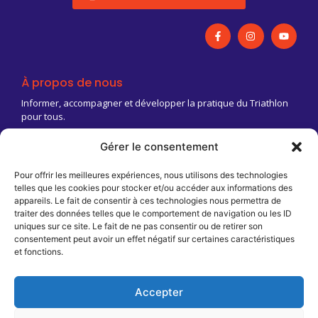
À propos de nous
Informer, accompagner et développer la pratique du Triathlon
pour tous.
Gérer le consentement
03 83 18 88 03
Contact@triathlongrandest.fr
Pour offrir les meilleures expériences, nous utilisons des technologies
telles que les cookies pour stocker et/ou accéder aux informations des
Maison Régionale des Sports
appareils. Le fait de consentir à ces technologies nous permettra de
13 rue Jean Moulin
traiter des données telles que le comportement de navigation ou les ID
CS 70001
uniques sur ce site. Le fait de ne pas consentir ou de retirer son
54510 Tomblaine
consentement peut avoir un effet négatif sur certaines caractéristiques
et fonctions.
Infos pratiques
T2AREA / FFTRI
Cookies
Stop violence
Accepter
Mentions légales
Boîte à outils / FAQ