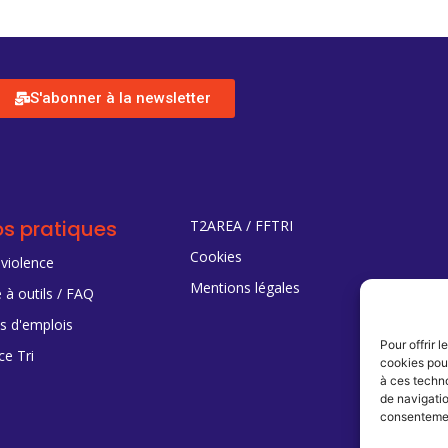
S'abonner à la newsletter
os pratiques
T2AREA / FFTRI
Cookies
 violence
Mentions légales
 à outils / FAQ
es d'emplois
Pour offrir 
ce Tri
cookies pour
à ces techn
de navigatio
consentement