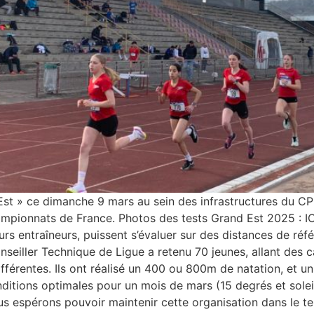
 Est » ce dimanche 9 mars au sein des infrastructures du C
mpionnats de France. Photos des tests Grand Est 2025 : ICI
eurs entraîneurs, puissent s’évaluer sur des distances de r
onseiller Technique de Ligue a retenu 70 jeunes, allant des c
ifférentes. Ils ont réalisé un 400 ou 800m de natation, et 
ditions optimales pour un mois de mars (15 degrés et soleil)
 espérons pouvoir maintenir cette organisation dans le tem