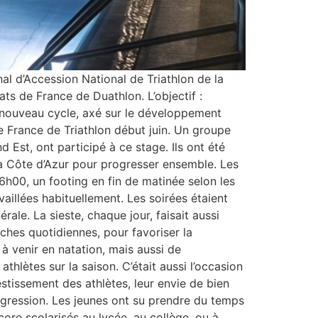
l d’Accession National de Triathlon de la
ts de France de Duathlon. L’objectif :
 nouveau cycle, axé sur le développement
 France de Triathlon début juin. Un groupe
 Est, ont participé à ce stage. Ils ont été
 la Côte d’Azur pour progresser ensemble. Les
h00, un footing en fin de matinée selon les
vaillées habituellement. Les soirées étaient
le. La sieste, chaque jour, faisait aussi
hes quotidiennes, pour favoriser la
 à venir en natation, mais aussi de
athlètes sur la saison. C’était aussi l’occasion
estissement des athlètes, leur envie de bien
ogression. Les jeunes ont su prendre du temps
re scolarisés au lycée, au collège, ou à