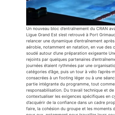
Un nouveau bloc d’entraînement du CRAN avant
Ligue Grand Est s’est retrouvé à Port Grimaud
relancer une dynamique d’entraînement après
aérobie, notamment en natation, en vue des c
soudé autour d’une préparation exigeante Une q
rejoints par quelques partenaires d’entraînem
journées étaient rythmées par une organisati
catégories d’âge, puis un tour à vélo l’après-
consacrées à un footing léger ou à une séance
partie intégrante du programme, tout comme l
responsabilisation. Du travail technique et de
contextualiser les exigences spécifiques en cyc
d’acquérir de la confiance dans un cadre propi
faire, la cohésion du groupe et les moments 
pour eux, notamment pour travailler leurs co