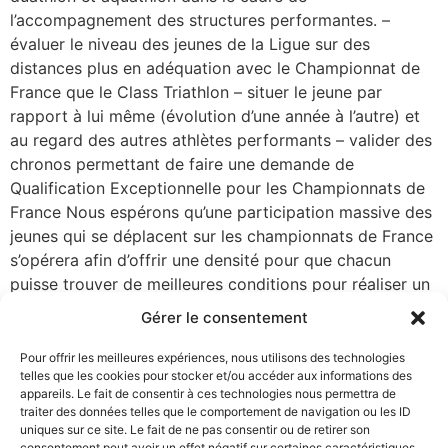
l’accompagnement des structures performantes. –
évaluer le niveau des jeunes de la Ligue sur des
distances plus en adéquation avec le Championnat de
France que le Class Triathlon – situer le jeune par
rapport à lui même (évolution d’une année à l’autre) et
au regard des autres athlètes performants – valider des
chronos permettant de faire une demande de
Qualification Exceptionnelle pour les Championnats de
France Nous espérons qu’une participation massive des
jeunes qui se déplacent sur les championnats de France
s’opérera afin d’offrir une densité pour que chacun
puisse trouver de meilleures conditions pour réaliser un
bon chronomètre. Cette journée aura lieu le 17 mars afin
Gérer le consentement
de permettre de faire un 3000 ou 5000m de répétition
à une semaine des championnats Grand Est de Duathlon
Pour offrir les meilleures expériences, nous utilisons des technologies
telles que les cookies pour stocker et/ou accéder aux informations des
qui auront lieu à Willgottheim et nous pourrons profiter
appareils. Le fait de consentir à ces technologies nous permettra de
de 8 lignes d’eau au CPO de Vittel. La participation se
traiter des données telles que le comportement de navigation ou les ID
fera par des critères et sur candidature. Vous trouverez
uniques sur ce site. Le fait de ne pas consentir ou de retirer son
consentement peut avoir un effet négatif sur certaines caractéristiques