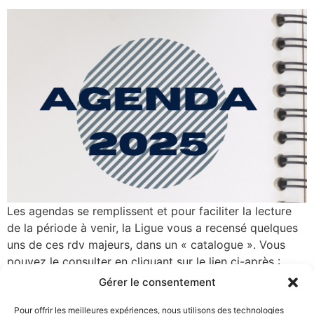
Les agendas se remplissent et pour faciliter la lecture
de la période à venir, la Ligue vous a recensé quelques
uns de ces rdv majeurs, dans un « catalogue ». Vous
pouvez le consulter en cliquant sur le lien ci-après :
Calendrier-Ligue Les informations étant évolutives, ce
Gérer le consentement
document sera régulièrement complété et mis à jour sur
le site. Au sommaire : Jeunes > Class Tri > Tests
Pour offrir les meilleures expériences, nous utilisons des technologies