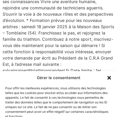
ses connaissances Vivre une aventure humaine,
rejoindre une communauté de techniciens aguerris.
S’ouvrir la voie à de nouveaux rôles et des perspectives
d’évolution. * Formation prévue pour les nouveaux
arbitres : samedi 18 janvier 2025 à la Maison des Sports
– Tomblaine (54). Franchissez le pas, et rejoignez la
famille du triathlon. Contribuez à notre sport, inscrivez-
vous dès maintenant pour la saison qui démarre ! Si
cette fonction à responsabilité vous intéresse, envoyer
votre demande par écrit au Président de la C.R.A Grand
Est, à l’adresse mail suivante :
sylvainraiser@triathlongrandest.fr Date limite : 1er
Décembre 2024 >> PRE REQUIS A LA FONCTION
Gérer le consentement
D’ARBITRE << RAPPEL : AIDE DE LA LIGUE POUR LES
Pour offrir les meilleures expériences, nous utilisons des technologies
JEUNES ARBITRES La Ligue Grand Est de Triathlon,
telles que les cookies pour stocker et/ou accéder aux informations des
après validation de la Commission Régionale de
appareils. Le fait de consentir à ces technologies nous permettra de
l’Arbitrage*, s’engage à rembourser au club du Jeune
traiter des données telles que le comportement de navigation ou les ID
uniques sur ce site. Le fait de ne pas consentir ou de retirer son
Arbitre la part de la cotisation de licence Fédérale en
consentement peut avoir un effet négatif sur certaines caractéristiques
tant que nouvel arbitre (part de cotisation FFTRI + part
et fonctions.